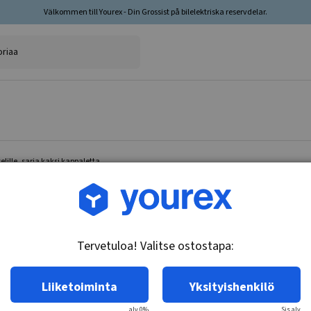
Välkommen till Yourex - Din Grossist på bilelektriska reservdelar.
lille, sarja kaksi kappaletta
Tuotenro.: 35-202-3172
Jarrulevy taka-akselille,
Tervetuloa! Valitse ostostapa:
Tekniset tiedot:
Jarrulevyn tyyppi: Kiinteä.
Liiketoiminta
Yksityishenkilö
alv 0%
Sis.alv