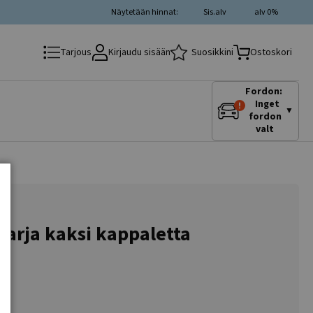
Näytetään hinnat:
Sis.alv
alv 0%
Kirjaudu sisään
Suosikkini
Tarjous
Ostoskori
Fordon:
Inget
▼
fordon
valt
 sarja kaksi kappaletta