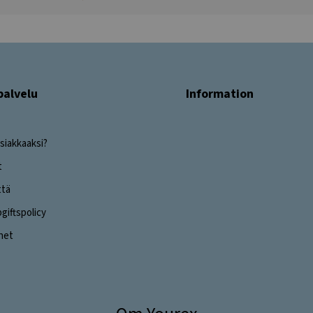
palvelu
Information
siakkaaksi?
t
ttä
iftspolicy
ghet