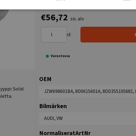
€56,72
sis. alv
st
Varastossa
OEM
yyppi: Solid.
JZW698601BA, 8D0615601A, 8DD355105681, 
letta.
Bilmärken
AUDI, VW
NormaliseratArtNr