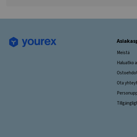
Asiakas
Meistä
Haluatko a
Ostoehdo
Ota yhtey
Personuppg
Tillgängli