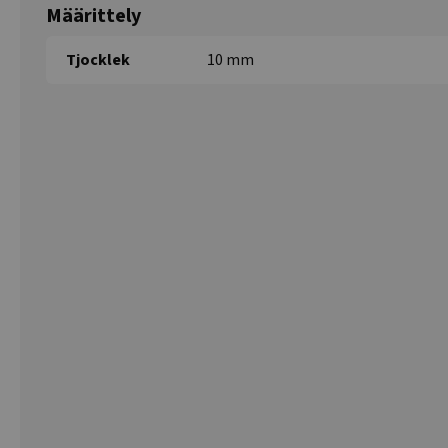
Määrittely
Tjocklek
10 mm