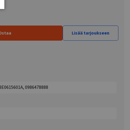
Ostaa
Lisää tarjoukseen
8E0615601A, 0986478888