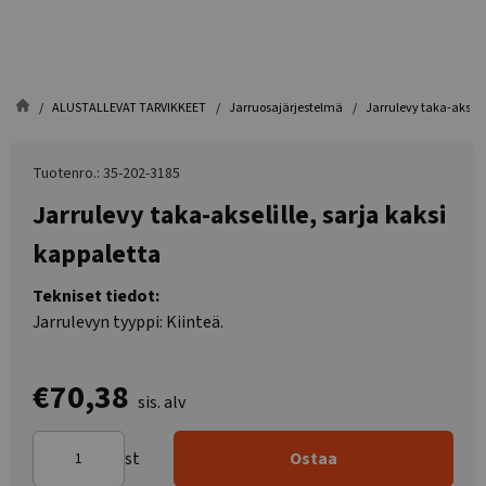
ALUSTALLEVAT TARVIKKEET
Jarruosajärjestelmä
Jarrulevy taka-akselil
Tuotenro.: 35-202-3185
Jarrulevy taka-akselille, sarja kaksi
kappaletta
Tekniset tiedot:
Jarrulevyn tyyppi: Kiinteä.
€70,38
sis. alv
st
Ostaa