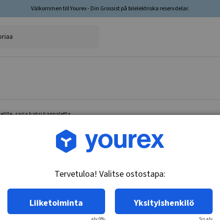
Välkommen till Yourex - Din Grossist på bilelektriska reservdelar.
lille, sarja kaksi kappaletta
Tuotenro.: 35-202-3198
Jarrulevy taka-akselille,
Tervetuloa! Valitse ostostapa:
Tekniset tiedot:
Jarrulevityyppi: Kiinteä. Pinta:
Liiketoiminta
Yksityishenkilö
alv 0%
Sis.alv