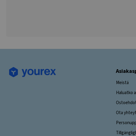
Asiakas
Meistä
Haluatko a
Ostoehdo
Ota yhtey
Personuppg
Tillgängli