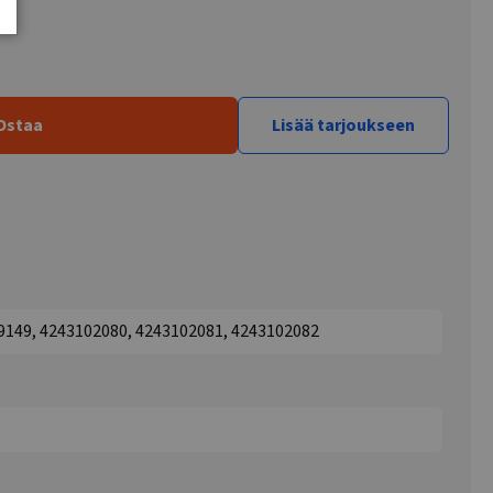
Ostaa
Lisää tarjoukseen
9149, 4243102080, 4243102081, 4243102082