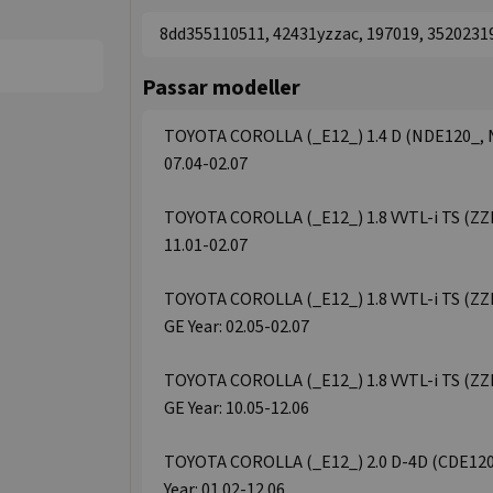
8dd355110511, 42431yzzac, 197019, 3520231
Passar modeller
TOYOTA COROLLA (_E12_) 1.4 D (NDE120_, ND
07.04-02.07
TOYOTA COROLLA (_E12_) 1.8 VVTL-i TS (ZZE1
11.01-02.07
TOYOTA COROLLA (_E12_) 1.8 VVTL-i TS (ZZE
GE Year: 02.05-02.07
TOYOTA COROLLA (_E12_) 1.8 VVTL-i TS (ZZE
GE Year: 10.05-12.06
TOYOTA COROLLA (_E12_) 2.0 D-4D (CDE120R
Year: 01.02-12.06