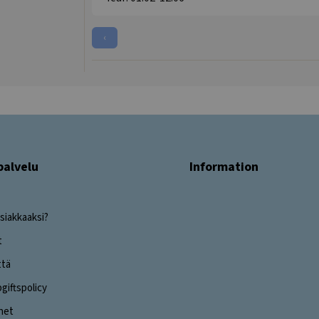
‹
palvelu
Information
siakkaaksi?
t
ttä
iftspolicy
ghet