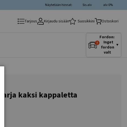
Näytetään hinnat:
Sis.alv
alv 0%
Kirjaudu sisään
Suosikkini
Tarjous
Ostoskori
Fordon:
Inget
▼
fordon
valt
 sarja kaksi kappaletta