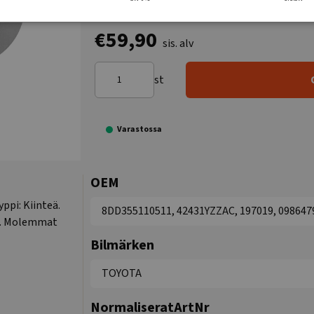
€59,90
sis. alv
st
Varastossa
OEM
yppi: Kiinteä.
8DD355110511, 42431YZZAC, 197019, 098647
oa. Molemmat
Bilmärken
TOYOTA
NormaliseratArtNr