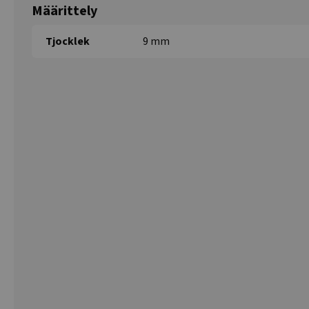
Määrittely
Tjocklek
9 mm