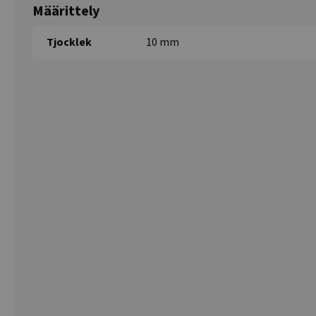
Määrittely
Tjocklek
10 mm