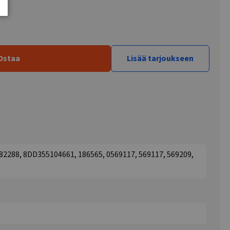
Ostaa
Lisää tarjoukseen
288, 8DD355104661, 186565, 0569117, 569117, 569209,