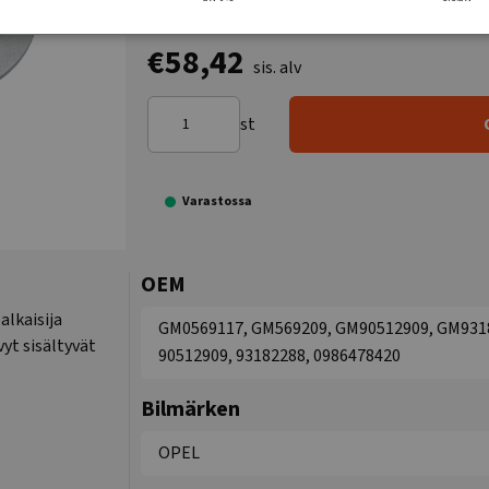
€58,42
sis. alv
st
Varastossa
OEM
alkaisija
GM0569117, GM569209, GM90512909, GM93182
yt sisältyvät
90512909, 93182288, 0986478420
Bilmärken
OPEL