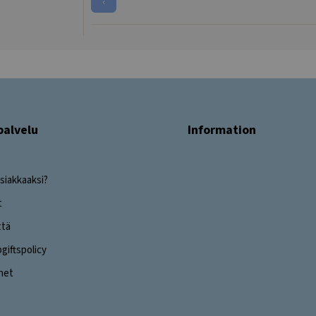
‹
palvelu
Information
siakkaaksi?
t
ttä
iftspolicy
ghet