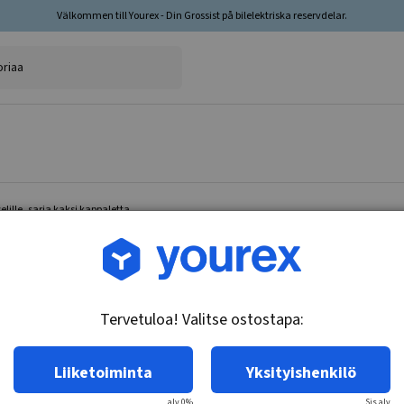
Välkommen till Yourex - Din Grossist på bilelektriska reservdelar.
lille, sarja kaksi kappaletta
Tuotenro.: 35-202-3200
Jarrulevy taka-akselille,
Tervetuloa! Valitse ostostapa:
Tekniset tiedot:
Jarrulevyn tyyppi: Kiinteä.
Liiketoiminta
Yksityishenkilö
alv 0%
Sis.alv