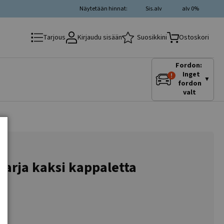
Näytetään hinnat:
Sis.alv
alv 0%
Kirjaudu sisään
Suosikkini
Tarjous
Ostoskori
Fordon:
Inget
▼
fordon
valt
 sarja kaksi kappaletta