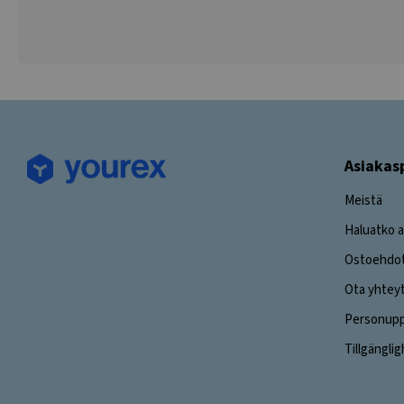
Asiakas
Meistä
Haluatko a
Ostoehdo
Ota yhtey
Personuppg
Tillgängli