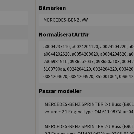
Bilmärken
MERCEDES-BENZ, VW
NormaliseratArtNr
a0004237110, a0024204120, a0024204220, a0
a0044202620, a0054208620, a0084204620, a0
2d0698151b, 0986tb2037, 098650a103, 00042
5103790aa, 0024204120, 0024204220, 003420
0084204620, 0084204920, 352001064, 098642
Passar modeller
MERCEDES-BENZ SPRINTER 2-t Buss (B901, B9
volume: 2.1 Engine type: OM 611.987 Year: 04
MERCEDES-BENZ SPRINTER 2-t Buss (B901, B9