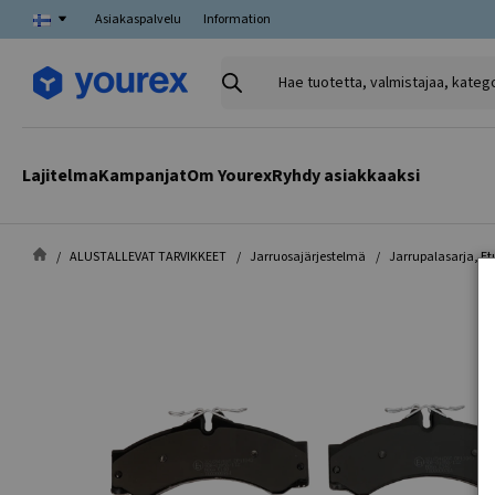
Asiakaspalvelu
Information
Hae
tuotetta,
valmistajaa,
kategoriaa
Lajitelma
Kampanjat
Om Yourex
Ryhdy asiakkaaksi
ALUSTALLEVAT TARVIKKEET
Jarruosajärjestelmä
Jarrupalasarja, Et