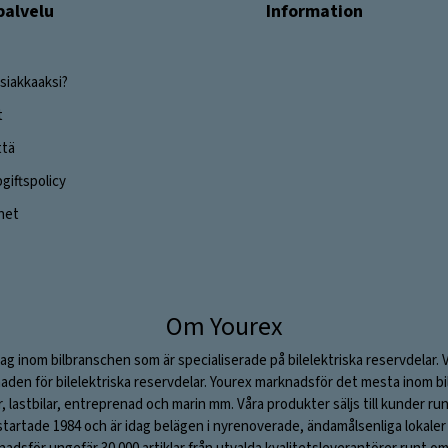
palvelu
Information
siakkaaksi?
t
ttä
iftspolicy
ghet
Om Yourex
ag inom bilbranschen som är specialiserade på bilelektriska reservdelar. 
aden för bilelektriska reservdelar. Yourex marknadsför det mesta inom bil
ar, lastbilar, entreprenad och marin mm. Våra produkter säljs till kunder ru
rtade 1984 och är idag belägen i nyrenoverade, ändamålsenliga lokaler i S