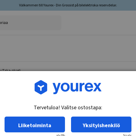
Välkommen till Yourex - Din Grossist på bilelektriska reservdelar.
u/Taka-akseli
Tuotenro.: 35-200-1064
Jarrupalasarja, Etu/Taka
Tervetuloa! Valitse ostostapa:
Tekniset tiedot:
Premium, kulumisvaroituskosketin
Liiketoiminta
Yksityishenkilö
alv 0%
Sis.alv