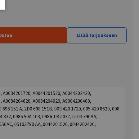
Ostaa
Lisää tarjoukseen
10, A0034201720, A0044201520, A0044202420,
, A0084204620, A0084204920, A9004200400,
 698 151 A, 2D0 698 151B, 003 420 1720, 005 420 8620, 008
24 832, 0986 50A 103, 0986 TB2 037, 5103 790AA,
556AC, 05103790 AA, 0044201520, 0044202420,