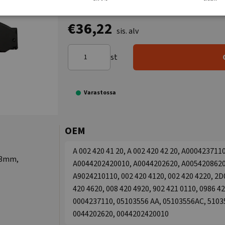
€36,22
sis. alv
st
Varastossa
OEM
A 002 420 41 20, A 002 420 42 20, A00042371
73mm,
A0044202420010, A0044202620, A0054208620
A9024210110, 002 420 4120, 002 420 4220, 2D0
420 4620, 008 420 4920, 902 421 0110, 0986 4
0004237110, 05103556 AA, 05103556AC, 5103
0044202620, 0044202420010