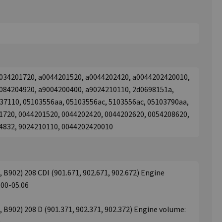
034201720, a0044201520, a0044202420, a0044202420010,
084204920, a9004200400, a9024210110, 2d0698151a,
37110, 05103556aa, 05103556ac, 5103556ac, 05103790aa,
1720, 0044201520, 0044202420, 0044202620, 0054208620,
4832, 9024210110, 0044202420010
02) 208 CDI (901.671, 902.671, 902.672) Engine
.00-05.06
02) 208 D (901.371, 902.371, 902.372) Engine volume: