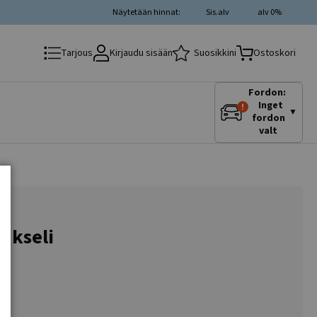
Näytetään hinnat:
Sis.alv
alv 0%
Kirjaudu sisään
Suosikkini
Tarjous
Ostoskori
Fordon:
Inget
▼
fordon
valt
-akseli