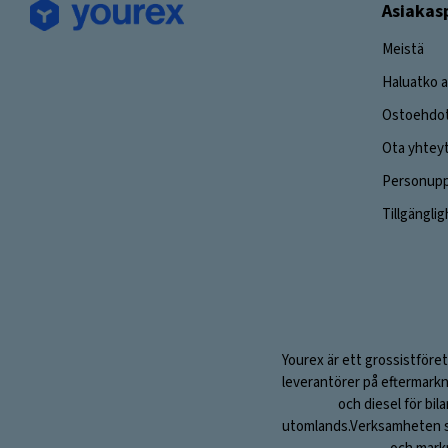
Asiakas
Meistä
Haluatko a
Ostoehdo
Ota yhtey
Personuppg
Tillgängli
Yourex är ett grossistföret
leverantörer på eftermarkn
och diesel för bil
utomlands.Verksamheten sta