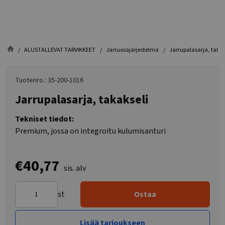
ALUSTALLEVAT TARVIKKEET
Jarruosajärjestelmä
Jarrupalasarja, takak
Tuotenro.: 35-200-1016
Jarrupalasarja, takakseli
Tekniset tiedot:
Premium, jossa on integroitu kulumisanturi
€40,77
sis. alv
st
Ostaa
Lisää tarjoukseen