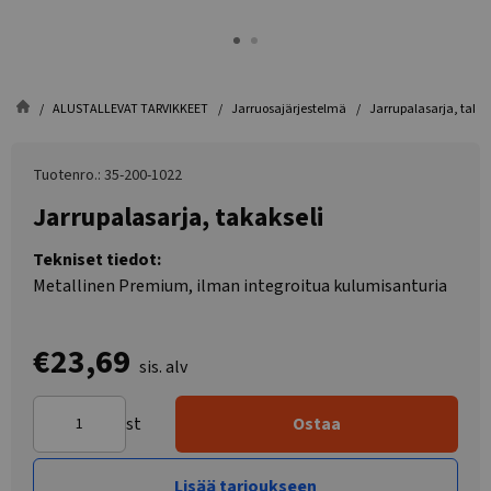
ALUSTALLEVAT TARVIKKEET
Jarruosajärjestelmä
Jarrupalasarja, takak
Tuotenro.: 35-200-1022
Jarrupalasarja, takakseli
Tekniset tiedot:
Metallinen Premium, ilman integroitua kulumisanturia
€23,69
sis. alv
st
Ostaa
Lisää tarjoukseen