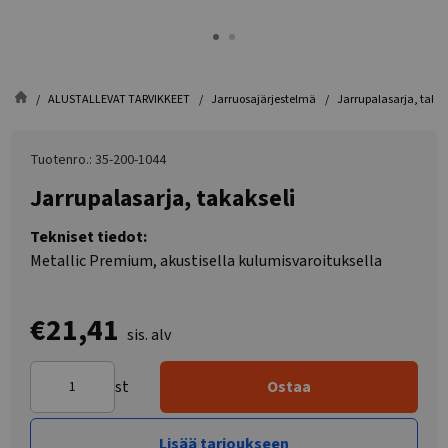
ALUSTALLEVAT TARVIKKEET
Jarruosajärjestelmä
Jarrupalasarja, takak
Tuotenro.: 35-200-1044
Jarrupalasarja, takakseli
Tekniset tiedot:
Metallic Premium, akustisella kulumisvaroituksella
€21,41
sis. alv
st
Ostaa
Lisää tarjoukseen