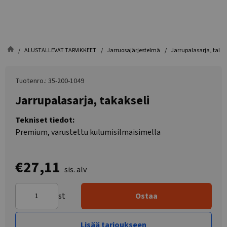
ALUSTALLEVAT TARVIKKEET
Jarruosajärjestelmä
Jarrupalasarja, takak
Tuotenro.: 35-200-1049
Jarrupalasarja, takakseli
Tekniset tiedot:
Premium, varustettu kulumisilmaisimella
€27,11
sis. alv
st
Ostaa
Lisää tarjoukseen