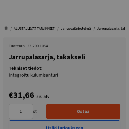
ALUSTALLEVAT TARVIKKEET
Jarruosajärjestelmä
Jarrupalasarja, takak
Tuotenro.: 35-200-1054
Jarrupalasarja, takakseli
Tekniset tiedot:
Integroitu kulumisanturi
€31,66
sis. alv
st
Ostaa
Lisää tarjoukseen