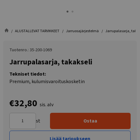
ALUSTALLEVAT TARVIKKEET
Jarruosajärjestelmä
Jarrupalasarja, takak
Tuotenro.: 35-200-1069
Jarrupalasarja, takakseli
Tekniset tiedot:
Premium, kulumisvaroituskosketin
€32,80
sis. alv
st
Ostaa
Lisää tarjoukseen