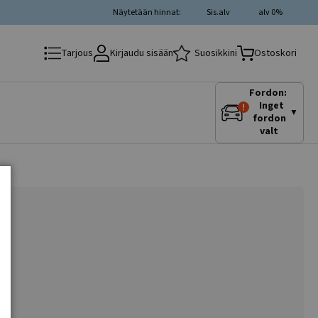
Näytetään hinnat:
Sis.alv
alv 0%
Kirjaudu sisään
Suosikkini
Tarjous
Ostoskori
Fordon:
Inget
▼
fordon
valt
ia