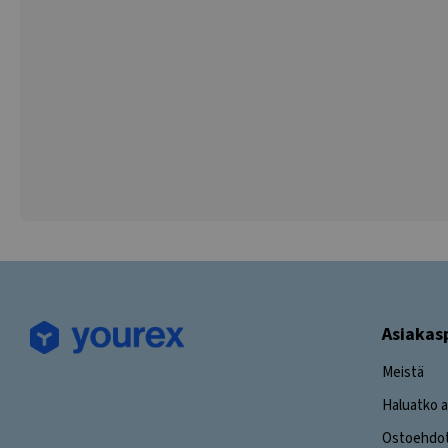
Asiakas
Meistä
Haluatko a
Ostoehdo