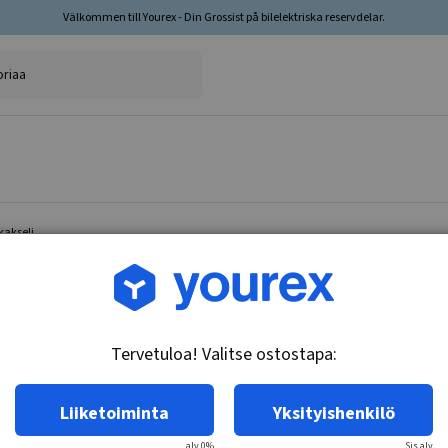
Välkommen till Yourex - Din Grossist på bilelektriska reservdelar.
kakseli
Tuotenro.: 35-200-1070
Jarrupalasarja, takakseli
Tervetuloa! Valitse ostostapa:
Tekniset tiedot:
Premium, ilman integroitua kulumisen antur
Liiketoiminta
Yksityishenkilö
alv 0%
Sis.alv