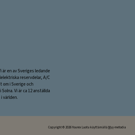
Vi är en av Sveriges ledande
elektriska reservdelar, A/C
nt om i Sverige och
olna. Vi är ca 12 anställda
i världen.
Copyright © 2026 Yourex Luotu käyttämällä
Myy
-metodia