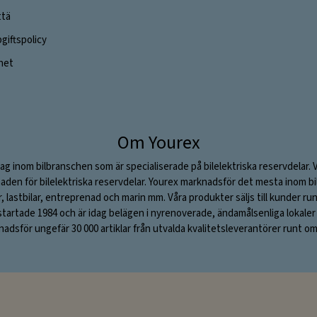
ttä
iftspolicy
ghet
Om Yourex
ag inom bilbranschen som är specialiserade på bilelektriska reservdelar. 
aden för bilelektriska reservdelar. Yourex marknadsför det mesta inom bil
ar, lastbilar, entreprenad och marin mm. Våra produkter säljs till kunder ru
rtade 1984 och är idag belägen i nyrenoverade, ändamålsenliga lokaler i S
adsför ungefär 30 000 artiklar från utvalda kvalitetsleverantörer runt om 