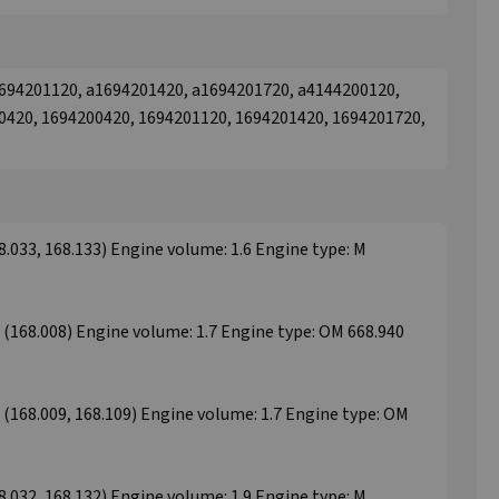
694201120, a1694201420, a1694201720, a4144200120,
0420, 1694200420, 1694201120, 1694201420, 1694201720,
33, 168.133) Engine volume: 1.6 Engine type: M
68.008) Engine volume: 1.7 Engine type: OM 668.940
68.009, 168.109) Engine volume: 1.7 Engine type: OM
32, 168.132) Engine volume: 1.9 Engine type: M