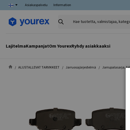
Asiakaspalvelu
Information
Hae
tuotetta,
valmistajaa,
kategoriaa
Lajitelma
Kampanjat
Om Yourex
Ryhdy asiakkaaksi
ALUSTALLEVAT TARVIKKEET
Jarruosajärjestelmä
Jarrupalasarja, ta