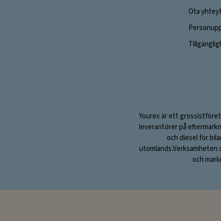
Ota yhtey
Personuppg
Tillgängli
Yourex är ett grossistföret
leverantörer på eftermarkn
och diesel för bil
utomlands.Verksamheten sta
och markn