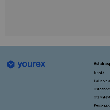
Asiakas
Meistä
Haluatko a
Ostoehdo
Ota yhtey
Personuppg