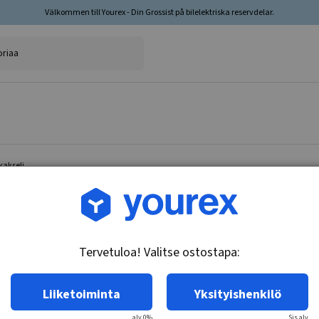
Välkommen till Yourex - Din Grossist på bilelektriska reservdelar.
kakseli
Tuotenro.: 35-200-1077
Jarrupalasarja, takakseli
Tervetuloa! Valitse ostostapa:
Tekniset tiedot:
Premium, akustisella kulumisvaroituksella
Liiketoiminta
Yksityishenkilö
alv 0%
Sis.alv