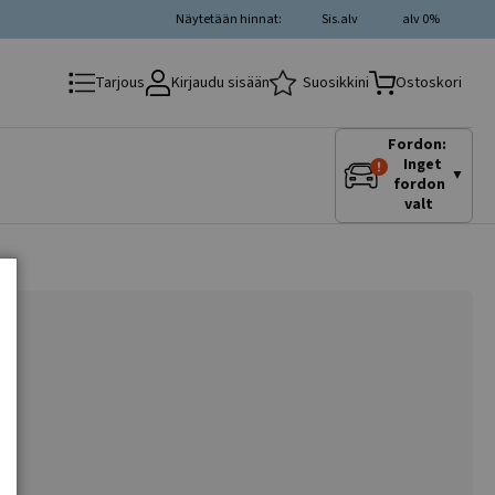
Näytetään hinnat:
Sis.alv
alv 0%
Kirjaudu sisään
Suosikkini
Tarjous
Ostoskori
Fordon:
Inget
▼
fordon
valt