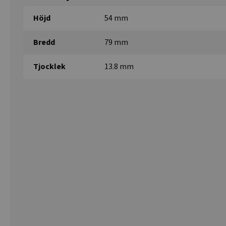
Höjd
54 mm
Bredd
79 mm
Tjocklek
13.8 mm