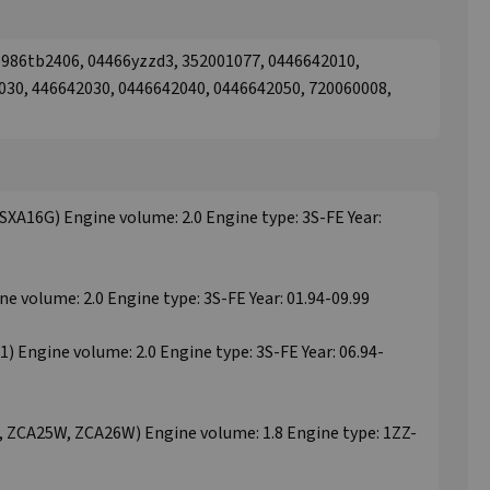
0986tb2406, 04466yzzd3, 352001077, 0446642010,
030, 446642030, 0446642040, 0446642050, 720060008,
SXA16G) Engine volume: 2.0 Engine type: 3S-FE Year:
e volume: 2.0 Engine type: 3S-FE Year: 01.94-09.99
) Engine volume: 2.0 Engine type: 3S-FE Year: 06.94-
, ZCA25W, ZCA26W) Engine volume: 1.8 Engine type: 1ZZ-