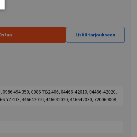
Ostaa
Lisää tarjoukseen
0986 494 350, 0986 TB2 406, 04466-42010, 04466-42020,
466-YZZD3, 446642010, 446642020, 446642030, 720060008