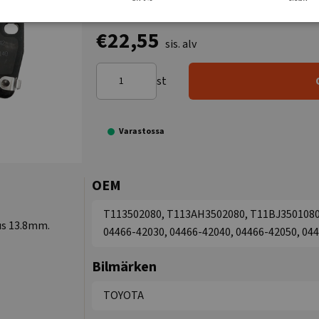
€22,55
sis. alv
st
Varastossa
OEM
T113502080, T113AH3502080, T11BJ3501080, 
us 13.8mm.
04466-42030, 04466-42040, 04466-42050, 04
Bilmärken
TOYOTA