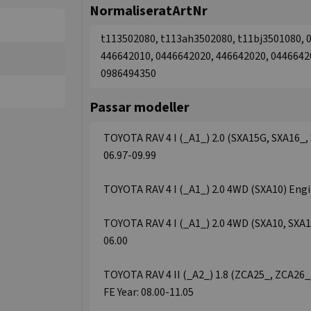
NormaliseratArtNr
t113502080, t113ah3502080, t11bj3501080, 
446642010, 0446642020, 446642020, 0446642
0986494350
Passar modeller
TOYOTA RAV 4 I (_A1_) 2.0 (SXA15G, SXA16_, 
06.97-09.99
TOYOTA RAV 4 I (_A1_) 2.0 4WD (SXA10) Engin
TOYOTA RAV 4 I (_A1_) 2.0 4WD (SXA10, SXA11
06.00
TOYOTA RAV 4 II (_A2_) 1.8 (ZCA25_, ZCA26_
FE Year: 08.00-11.05