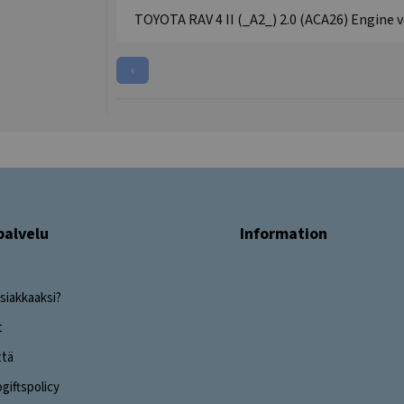
TOYOTA RAV 4 II (_A2_) 2.0 (ACA26) Engine v
‹
palvelu
Information
siakkaaksi?
t
ttä
iftspolicy