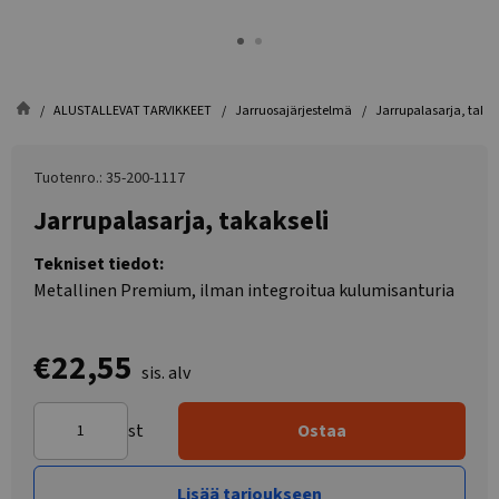
ALUSTALLEVAT TARVIKKEET
Jarruosajärjestelmä
Jarrupalasarja, takak
Tuotenro.: 35-200-1117
Jarrupalasarja, takakseli
Tekniset tiedot:
Metallinen Premium, ilman integroitua kulumisanturia
€22,55
sis. alv
st
Ostaa
Lisää tarjoukseen