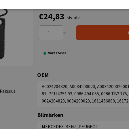
€24,83
sis. alv
st
Varastossa
OEM
A0024204820, A0034200020, A00342000200010
 Paksuus
81, PEU 4251 93, 0986 494 055, 0986 TB2 175,
0024204820, 0034200020, 1611456880, 16172
Bilmärken
MERCEDES-BENZ, PEUGEOT