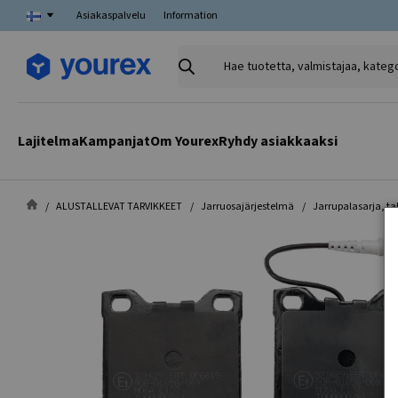
Asiakaspalvelu
Information
Hae
tuotetta,
valmistajaa,
kategoriaa
Lajitelma
Kampanjat
Om Yourex
Ryhdy asiakkaaksi
ALUSTALLEVAT TARVIKKEET
Jarruosajärjestelmä
Jarrupalasarja, ta