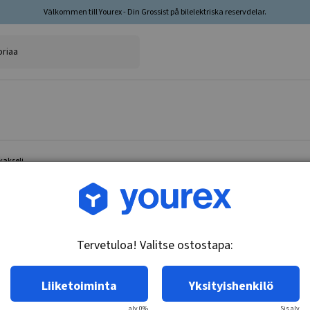
Välkommen till Yourex - Din Grossist på bilelektriska reservdelar.
kakseli
Tuotenro.: 35-200-1128
Jarrupalasarja, takakseli
Tervetuloa! Valitse ostostapa:
Tekniset tiedot:
Premium, kulumisvaroituskosketin
Liiketoiminta
Yksityishenkilö
alv 0%
Sis.alv