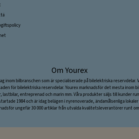
t
ttä
iftspolicy
ghet
Om Yourex
ag inom bilbranschen som är specialiserade på bilelektriska reservdelar. 
aden för bilelektriska reservdelar. Yourex marknadsför det mesta inom bil
ar, lastbilar, entreprenad och marin mm. Våra produkter säljs till kunder ru
rtade 1984 och är idag belägen i nyrenoverade, ändamålsenliga lokaler i S
adsför ungefär 30 000 artiklar från utvalda kvalitetsleverantörer runt om 