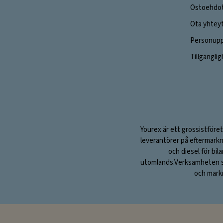
Ostoehdo
Ota yhtey
Personuppg
Tillgängli
Yourex är ett grossistföret
leverantörer på eftermarkn
och diesel för bil
utomlands.Verksamheten sta
och markn