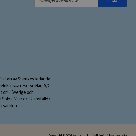
Tilaa
Vi är en av Sveriges ledande
elektriska reservdelar, A/C
nt om i Sverige och
olna. Vi är ca 12 anställda
i världen.
Copyright © 2026 Yourex Luotu käyttämällä
Myy
-metodia