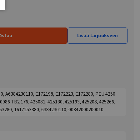
Ostaa
Lisää tarjoukseen
, A6384230110, E172198, E172223, E172280, PEU 4250
 0986 TB2 176, 425081, 425130, 425193, 425208, 425266,
53280, 1617253380, 6384230110, 00342000200010