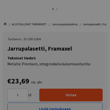
ALUSTALLEVAT TARVIKKEET
Jarruosajärjestelmä
Jarrupalasetti, Fram
Tuotenro.: 35-200-1004
Jarrupalasetti, Framaxel
Tekniset tiedot:
Metallic Premium, integroidulla kulumisanturilla
€23,69
sis. alv
st
Ostaa
Lisää tarjoukseen