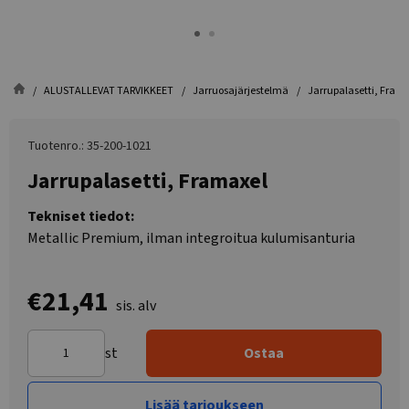
ALUSTALLEVAT TARVIKKEET
Jarruosajärjestelmä
Jarrupalasetti, Fram
Tuotenro.: 35-200-1021
Jarrupalasetti, Framaxel
Tekniset tiedot:
Metallic Premium, ilman integroitua kulumisanturia
€21,41
sis. alv
st
Ostaa
Lisää tarjoukseen