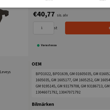
€40,77
sis. alv
st
Varastossa
OEM
 Leveys
BPD1022, BPD1639, GM 01605035, GM 016052
1605035, GM 1605177, GM 1605252, GM 16054
GM 9195145, GM 93179708, GM 93186713, GM 9
13046071792, 13047071792
Bilmärken