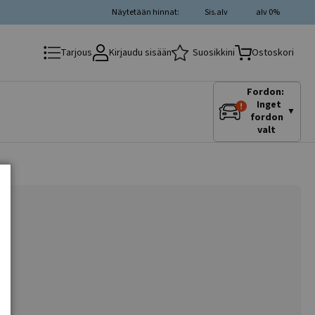
Näytetään hinnat:
Sis.alv
alv 0%
Kirjaudu sisään
Suosikkini
Tarjous
Ostoskori
Fordon:
Inget
▼
fordon
valt