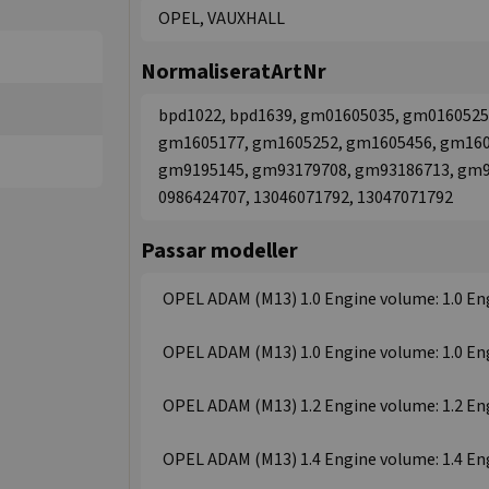
OPEL, VAUXHALL
NormaliseratArtNr
bpd1022, bpd1639, gm01605035, gm0160525
gm1605177, gm1605252, gm1605456, gm160
gm9195145, gm93179708, gm93186713, gm955
0986424707, 13046071792, 13047071792
Passar modeller
OPEL ADAM (M13) 1.0 Engine volume: 1.0 Engi
OPEL ADAM (M13) 1.0 Engine volume: 1.0 Engi
OPEL ADAM (M13) 1.2 Engine volume: 1.2 Engin
OPEL ADAM (M13) 1.4 Engine volume: 1.4 Engin