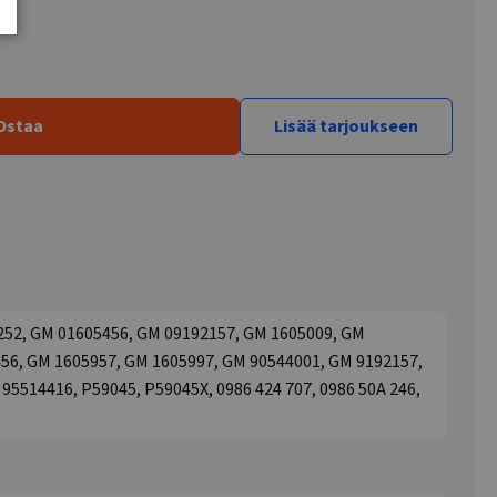
Ostaa
Lisää tarjoukseen
52, GM 01605456, GM 09192157, GM 1605009, GM
56, GM 1605957, GM 1605997, GM 90544001, GM 9192157,
5514416, P59045, P59045X, 0986 424 707, 0986 50A 246,