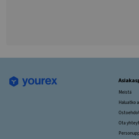
Asiakas
Meistä
Haluatko a
Ostoehdo
Ota yhtey
Personuppg