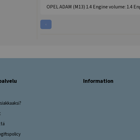
OPEL ADAM (M13) 1.4 Engine volume: 1.4 Engi
‹
palvelu
Information
siakkaaksi?
t
ttä
iftspolicy