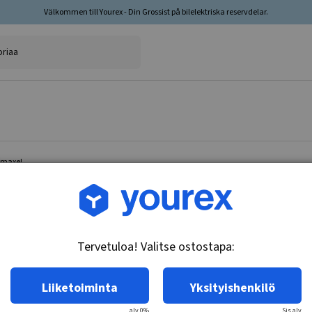
Välkommen till Yourex - Din Grossist på bilelektriska reservdelar.
amaxel
Tuotenro.: 35-200-1031
Jarrupalasetti, Framaxel
Tervetuloa! Valitse ostostapa:
Tekniset tiedot:
Akustisella kulumisvaroituksella
Liiketoiminta
Yksityishenkilö
alv 0%
Sis.alv