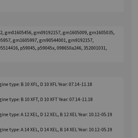
2, gm01605456, gm09192157, gm1605009, gm1605035,
5957, gm1605997, gm90544001, gm9192157,
14416, p59045, p59045x, 098650a246, 352001031,
ne type: B 10 XFL, D 10 XFL Year: 07.14-11.18
ne type: B 10 XFT, D 10 XFT Year: 07.14-11.18
e type: A 12 XEL, D 12 XEL, B 12 XEL Year: 10.12-05.19
e type: A 14 XEL, D 14 XEL, B 14 XEL Year: 10.12-05.19