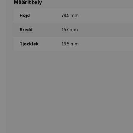
Määrittely
Höjd
79.5 mm
Bredd
157 mm
Tjocklek
19.5 mm