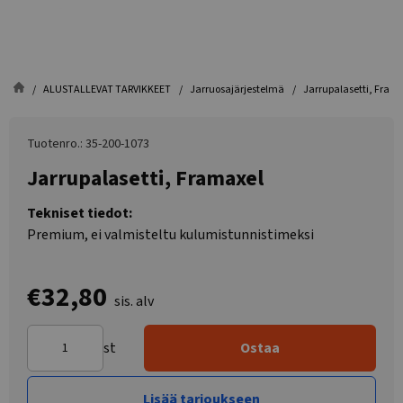
ALUSTALLEVAT TARVIKKEET
Jarruosajärjestelmä
Jarrupalasetti, Fram
Tuotenro.: 35-200-1073
Jarrupalasetti, Framaxel
Tekniset tiedot:
Premium, ei valmisteltu kulumistunnistimeksi
€32,80
sis. alv
st
Ostaa
Lisää tarjoukseen