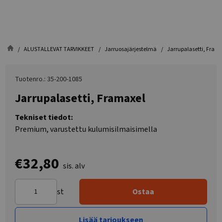
ALUSTALLEVAT TARVIKKEET
Jarruosajärjestelmä
Jarrupalasetti, Fram
Tuotenro.: 35-200-1085
Jarrupalasetti, Framaxel
Tekniset tiedot:
Premium, varustettu kulumisilmaisimella
€32,80
sis. alv
st
Ostaa
Lisää tarjoukseen