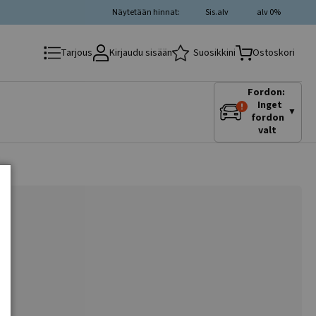
Näytetään hinnat:
Sis.alv
alv 0%
Kirjaudu sisään
Suosikkini
Tarjous
Ostoskori
Fordon:
Inget
▼
fordon
valt