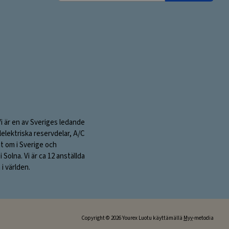
Vi är en av Sveriges ledande
elektriska reservdelar, A/C
nt om i Sverige och
olna. Vi är ca 12 anställda
i världen.
Copyright © 2026 Yourex Luotu käyttämällä
Myy
-metodia