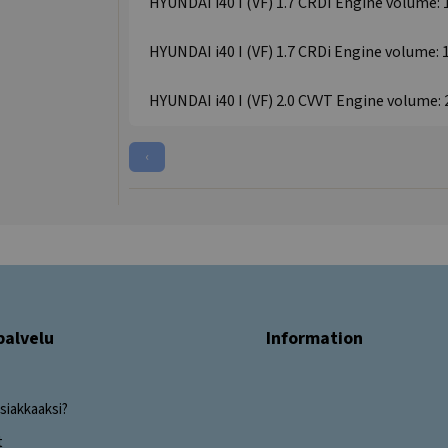
HYUNDAI i40 I (VF) 1.7 CRDI Engine volume: 1
HYUNDAI i40 I (VF) 1.7 CRDi Engine volume: 1
HYUNDAI i40 I (VF) 2.0 CVVT Engine volume: 2
‹
palvelu
Information
siakkaaksi?
t