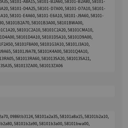
A35, 58101-A8A15, 58101-B2A60, 58101-B2A80, 58101-
A20, 58101-D4A25, 58101-D7A00, 58101-D7A10, 58101-
A10, 58101-E4A60, 58101-E6A10, 58101-J9A60, 58101-
30, 58101B2A70, 58101B3A00, 58101BWA00,
01C1A20, 58101C2A10, 58101C2A20, 58101CMA10,
1D4A00, 58101D4A10, 58101D5A10, 58101D9A00,
1F2A50, 58101F8A00, 58101G3A10, 58101J3A10,
J9A65, 58101J9A78, 58101K4A00, 58101Q4A10,
13RA05, 581013RA60, 581013SA20, 581013SA21,
13SA35, 581013ZA00, 581013ZA06
2a70, 0986tb3124, 58101a2a35, 58101a8a15, 58101b2a10,
1b2a80, 58101b2a90, 58101b3a00, 58101bwa00,