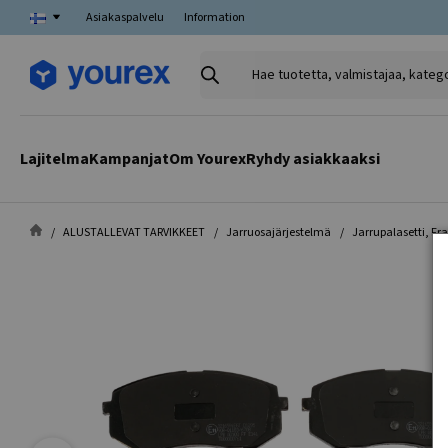
Asiakaspalvelu
Information
Hae
tuotetta,
valmistajaa,
kategoriaa
Lajitelma
Kampanjat
Om Yourex
Ryhdy asiakkaaksi
ALUSTALLEVAT TARVIKKEET
Jarruosajärjestelmä
Jarrupalasetti, Fr