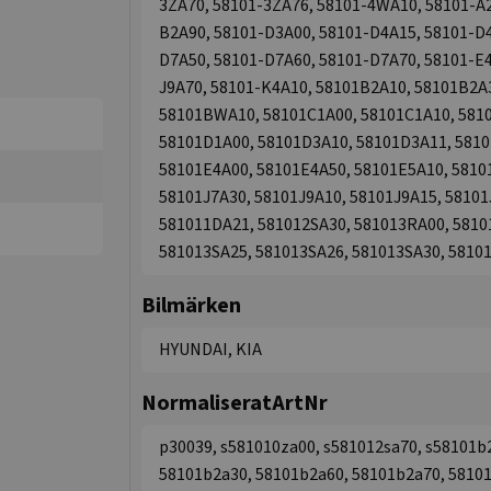
3ZA70, 58101-3ZA76, 58101-4WA10, 58101-A2
B2A90, 58101-D3A00, 58101-D4A15, 58101-D4
D7A50, 58101-D7A60, 58101-D7A70, 58101-E4
J9A70, 58101-K4A10, 58101B2A10, 58101B2A
58101BWA10, 58101C1A00, 58101C1A10, 581
58101D1A00, 58101D3A10, 58101D3A11, 5810
58101E4A00, 58101E4A50, 58101E5A10, 5810
58101J7A30, 58101J9A10, 58101J9A15, 58101
581011DA21, 581012SA30, 581013RA00, 5810
581013SA25, 581013SA26, 581013SA30, 5810
Bilmärken
HYUNDAI, KIA
NormaliseratArtNr
p30039, s581010za00, s581012sa70, s58101b
58101b2a30, 58101b2a60, 58101b2a70, 5810