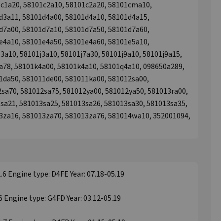
c1a20, 58101c2a10, 58101c2a20, 58101cma10,
d3a11, 58101d4a00, 58101d4a10, 58101d4a15,
d7a00, 58101d7a10, 58101d7a50, 58101d7a60,
e4a10, 58101e4a50, 58101e4a60, 58101e5a10,
3a10, 58101j3a10, 58101j7a30, 58101j9a10, 58101j9a15,
9a78, 58101k4a00, 58101k4a10, 58101q4a10, 098650a289,
1da50, 581011de00, 581011ka00, 581012sa00,
sa70, 581012sa75, 581012ya00, 581012ya50, 581013ra00,
sa21, 581013sa25, 581013sa26, 581013sa30, 581013sa35,
3za16, 581013za70, 581013za76, 581014wa10, 352001094,
.6 Engine type: D4FE Year: 07.18-05.19
6 Engine type: G4FD Year: 03.12-05.19