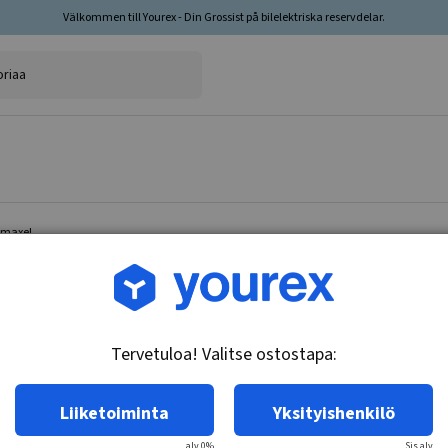
Välkommen till Yourex - Din Grossist på bilelektriska reservdelar.
amaxel
Tuotenro.: 35-200-1094
Jarrupalasetti, Framaxel
Tervetuloa! Valitse ostostapa:
Tekniset tiedot:
Premium, akustisella kulumisvaroituksella
Liiketoiminta
Yksityishenkilö
alv 0%
Sis.alv