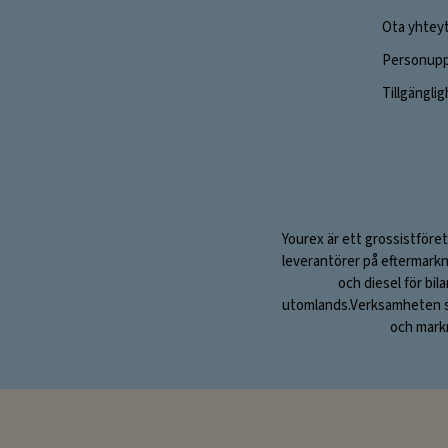
Ota yhtey
Personuppg
Tillgängli
Yourex är ett grossistföret
leverantörer på eftermarkn
och diesel för bil
utomlands.Verksamheten sta
och markn