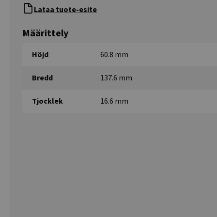
Lataa tuote-esite
Määrittely
Höjd
60.8 mm
Bredd
137.6 mm
Tjocklek
16.6 mm