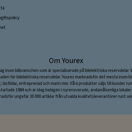
ttä
iftspolicy
ghet
Om Yourex
ag inom bilbranschen som är specialiserade på bilelektriska reservdelar. 
aden för bilelektriska reservdelar. Yourex marknadsför det mesta inom bil
ar, lastbilar, entreprenad och marin mm. Våra produkter säljs till kunder ru
rtade 1984 och är idag belägen i nyrenoverade, ändamålsenliga lokaler i S
adsför ungefär 30 000 artiklar från utvalda kvalitetsleverantörer runt om 