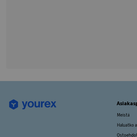
Asiakas
Meistä
Haluatko a
Ostoehdo