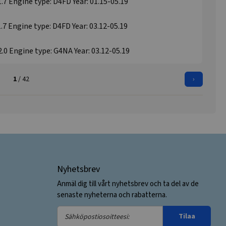
.7 Engine type: D4FD Year: 01.15-05.19
.7 Engine type: D4FD Year: 03.12-05.19
.0 Engine type: G4NA Year: 03.12-05.19
1
/ 42
›
Nyhetsbrev
Anmäl dig till vårt nyhetsbrev och ta del av de
senaste nyheterna och rabatterna.
Sähköpostiosoitteesi:
Tilaa