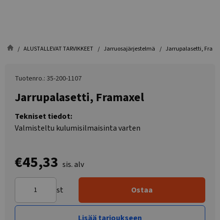
ALUSTALLEVAT TARVIKKEET
Jarruosajärjestelmä
Jarrupalasetti, Fram
Tuotenro.: 35-200-1107
Jarrupalasetti, Framaxel
Tekniset tiedot:
Valmisteltu kulumisilmaisinta varten
€45,33
sis. alv
st
Ostaa
Lisää tarjoukseen