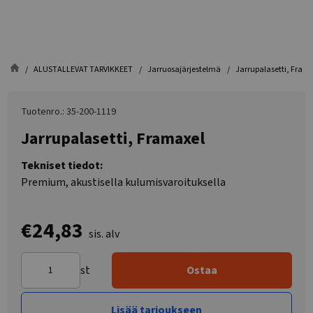
ALUSTALLEVAT TARVIKKEET
Jarruosajärjestelmä
Jarrupalasetti, Fram
Tuotenro.: 35-200-1119
Jarrupalasetti, Framaxel
Tekniset tiedot:
Premium, akustisella kulumisvaroituksella
€24,83
sis. alv
st
Ostaa
Lisää tarjoukseen