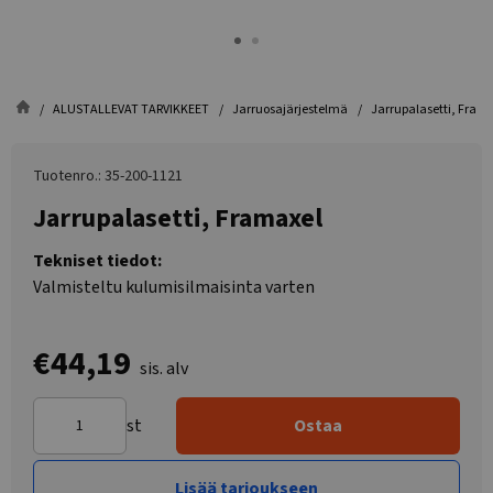
ALUSTALLEVAT TARVIKKEET
Jarruosajärjestelmä
Jarrupalasetti, Fram
Tuotenro.: 35-200-1121
Jarrupalasetti, Framaxel
Tekniset tiedot:
Valmisteltu kulumisilmaisinta varten
€44,19
sis. alv
st
Ostaa
Lisää tarjoukseen