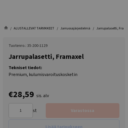
ALUSTALLEVAT TARVIKKEET
Jarruosajärjestelmä
Jarrupalasetti, Fram
Tuotenro.: 35-200-1129
Jarrupalasetti, Framaxel
Tekniset tiedot:
Premium, kulumisvaroituskosketin
€28,59
sis. alv
st
Varastossa
Lisää tarjoukseen