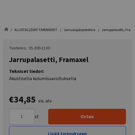
ALUSTALLEVAT TARVIKKEET
Jarruosajärjestelmä
Jarrupalasetti, Fram
Tuotenro.: 35-200-1130
Jarrupalasetti, Framaxel
Tekniset tiedot:
Akustisella kulumisvaroituksella
€34,85
sis. alv
st
Ostaa
Lisää tarjoukseen