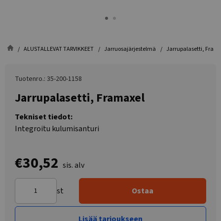
ALUSTALLEVAT TARVIKKEET
Jarruosajärjestelmä
Jarrupalasetti, Fram
Tuotenro.: 35-200-1158
Jarrupalasetti, Framaxel
Tekniset tiedot:
Integroitu kulumisanturi
€30,52
sis. alv
st
Ostaa
Lisää tarjoukseen