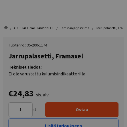
ALUSTALLEVAT TARVIKKEET
Jarruosajärjestelmä
Jarrupalasetti, Fram
Tuotenro.: 35-200-1174
Jarrupalasetti, Framaxel
Tekniset tiedot:
Ei ole varustettu kulumisindikaattorilla
€24,83
sis. alv
st
Ostaa
Lisää tarjoukseen