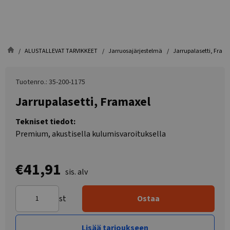
ALUSTALLEVAT TARVIKKEET
Jarruosajärjestelmä
Jarrupalasetti, Fram
Tuotenro.: 35-200-1175
Jarrupalasetti, Framaxel
Tekniset tiedot:
Premium, akustisella kulumisvaroituksella
€41,91
sis. alv
st
Ostaa
Lisää tarjoukseen