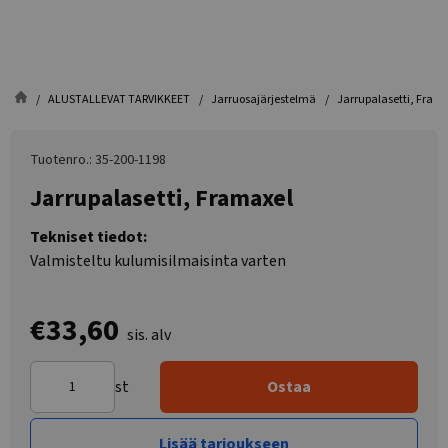
ALUSTALLEVAT TARVIKKEET
Jarruosajärjestelmä
Jarrupalasetti, Fram
Tuotenro.: 35-200-1198
Jarrupalasetti, Framaxel
Tekniset tiedot:
Valmisteltu kulumisilmaisinta varten
€33,60
sis. alv
st
Ostaa
Lisää tarjoukseen