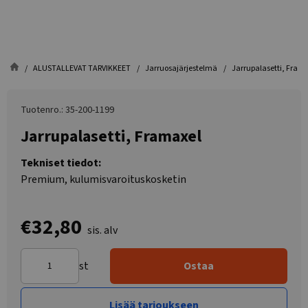
ALUSTALLEVAT TARVIKKEET
Jarruosajärjestelmä
Jarrupalasetti, Fram
Tuotenro.: 35-200-1199
Jarrupalasetti, Framaxel
Tekniset tiedot:
Premium, kulumisvaroituskosketin
€32,80
sis. alv
st
Ostaa
Lisää tarjoukseen