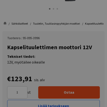
Sähkölaitteet
Tuuletin, Tuulilasinpyyhkijän moottori
Kapselituulettime
Tuotenro.: 95-095-3996
Kapselituulettimen moottori 12V
Tekniset tiedot:
12V, myötäilee oikealle
€123,91
sis. alv
st
Ostaa
Lisää tarjoukseen