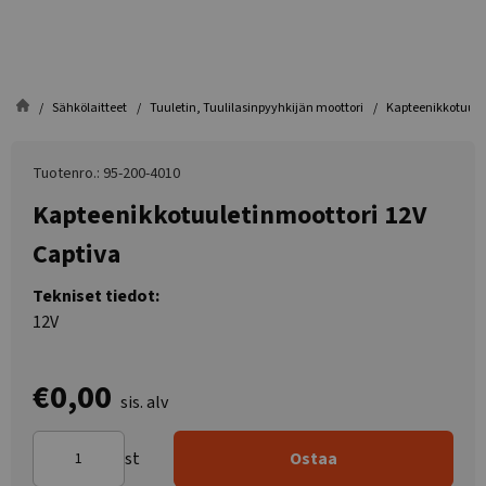
Sähkölaitteet
Tuuletin, Tuulilasinpyyhkijän moottori
Kapteenikkotuulet
Tuotenro.: 95-200-4010
Kapteenikkotuuletinmoottori 12V
Captiva
Tekniset tiedot:
12V
€0,00
sis. alv
st
Ostaa