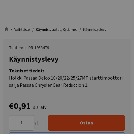
Vaihteisto
Käynnistysratas, Kytkimet
Käynnistyslevy
Tuotenro.: DR-1953479
Käynnistyslevy
Tekniset tiedot:
Holkki Passaa Delco 10/20/22/25/27MT starttimoottori
sarja Passaa Chrysler Gear Reduction 1.
€0,91
sis. alv
st
Ostaa