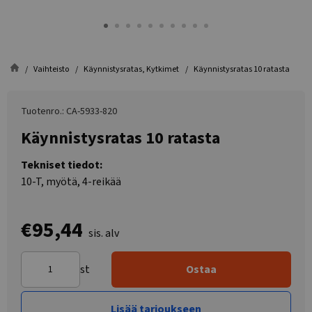
Vaihteisto
Käynnistysratas, Kytkimet
Käynnistysratas 10 ratasta
Tuotenro.: CA-5933-820
Käynnistysratas 10 ratasta
Tekniset tiedot:
10-T, myötä, 4-reikää
€95,44
sis. alv
st
Ostaa
Lisää tarjoukseen