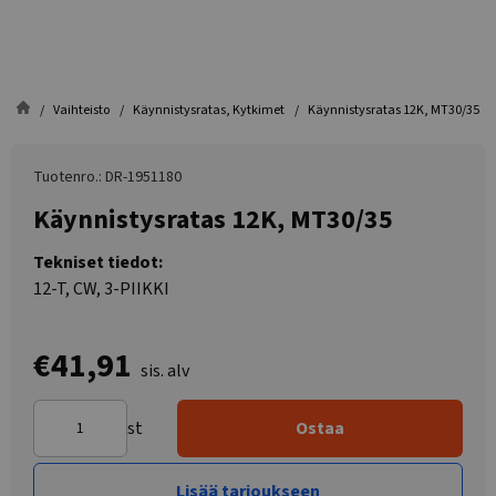
Vaihteisto
Käynnistysratas, Kytkimet
Käynnistysratas 12K, MT30/35
Tuotenro.: DR-1951180
Käynnistysratas 12K, MT30/35
Tekniset tiedot:
12-T, CW, 3-PIIKKI
€41,91
sis. alv
st
Ostaa
Lisää tarjoukseen