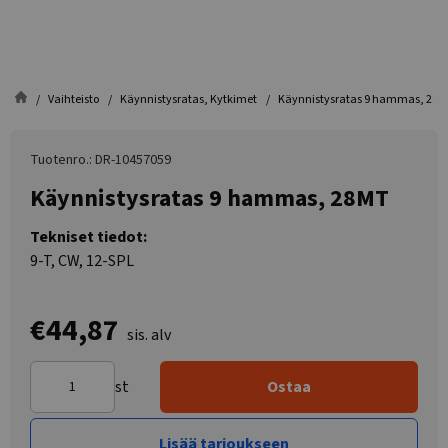
Vaihteisto
Käynnistysratas, Kytkimet
Käynnistysratas 9 hammas, 28
Tuotenro.: DR-10457059
Käynnistysratas 9 hammas, 28MT
Tekniset tiedot:
9-T, CW, 12-SPL
€44,87
sis. alv
st
Ostaa
Lisää tarjoukseen