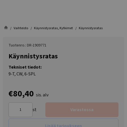
Vaihteisto
Käynnistysratas, Kytkimet
Käynnistysratas
Tuotenro.: DR-1909771
Käynnistysratas
Tekniset tiedot:
9-T, CW, 6-SPL
€80,40
sis. alv
st
Varastossa
Lisää tarjoukseen