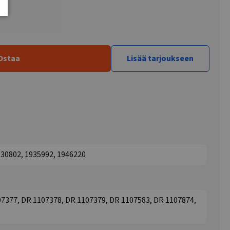
Ostaa
Lisää tarjoukseen
930802, 1935992, 1946220
7377, DR 1107378, DR 1107379, DR 1107583, DR 1107874,