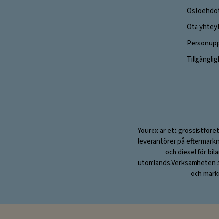
Ostoehdo
Ota yhtey
Personuppg
Tillgängli
Yourex är ett grossistföret
leverantörer på eftermarkn
och diesel för bil
utomlands.Verksamheten sta
och markn