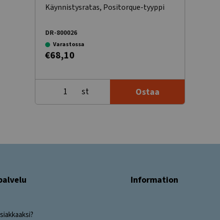
Käynnistysratas, Positorque-tyyppi
DR-800026
Varastossa
€68,10
st
Ostaa
palvelu
Information
siakkaaksi?