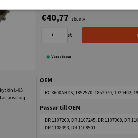
€40,77
sis. alv
st
Varastossa
OEM
kytkin L-95
RC 3600AHDS, 1852570, 1852970, 1929402, 1
as positioq
Passar till OEM
DR 1107203, DR 1107245, DR 1107308, DR 110
DR 1108393, DR 1108501