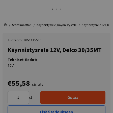
Starttimoottori
Käynnistysrele, Käynnistysrele
Käynnistysrele 12V, Del
Tuotenro.: DR-1115530
Käynnistysrele 12V, Delco 30/35MT
Tekniset tiedot:
12V
€55,58
sis. alv
st
Ostaa
Lisää tarjoukseen