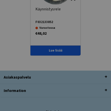
Käynnistysrele
F032133852
Varastossa
€48,02
Lue lisää
Asiakaspalvelu
Information