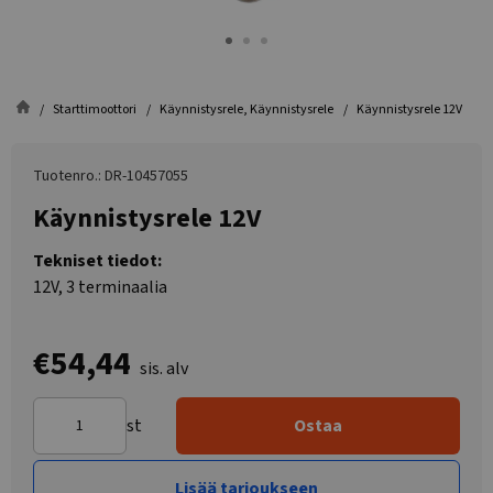
Starttimoottori
Käynnistysrele, Käynnistysrele
Käynnistysrele 12V
Tuotenro.: DR-10457055
Käynnistysrele 12V
Tekniset tiedot:
12V, 3 terminaalia
€54,44
sis. alv
st
Ostaa
Lisää tarjoukseen