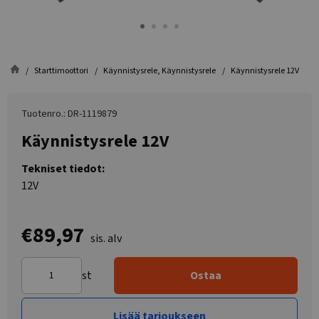
Starttimoottori
Käynnistysrele, Käynnistysrele
Käynnistysrele 12V
Tuotenro.: DR-1119879
Käynnistysrele 12V
Tekniset tiedot:
12V
€89,97
sis. alv
st
Ostaa
Lisää tarjoukseen