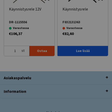
Käynnistysrele 12V
Käynnistysrele
DR-1115556
F032131363
Varastossa
Varastossa
€106,37
€82,60
st
Ostaa
Lue lisää
Asiakaspalvelu
Information