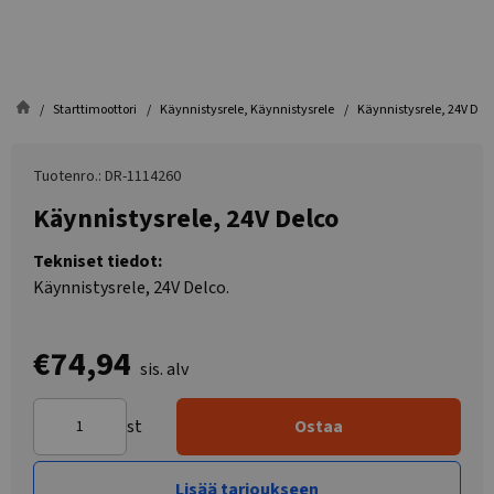
Starttimoottori
Käynnistysrele, Käynnistysrele
Käynnistysrele, 24V Del
Tuotenro.: DR-1114260
Käynnistysrele, 24V Delco
Tekniset tiedot:
Käynnistysrele, 24V Delco.
€74,94
sis. alv
st
Ostaa
Lisää tarjoukseen