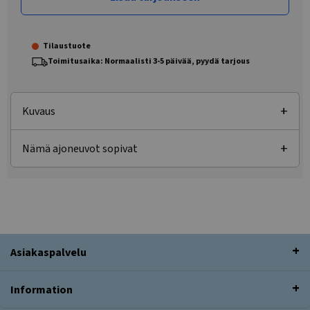
Tilaustuote
Toimitusaika: Normaalisti 3-5 päivää, pyydä tarjous
Kuvaus
Nämä ajoneuvot sopivat
Asiakaspalvelu
Information