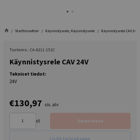
Starttimoottori
Käynnistysrele, Käynnistysrele
Käynnistysrele CAV 24V
Tuotenro.: CA-6211-152C
Käynnistysrele CAV 24V
Tekniset tiedot:
24V
€130,97
sis. alv
st
Varastossa
Lisää tarjoukseen