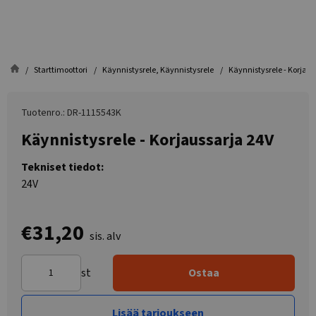
Starttimoottori
Käynnistysrele, Käynnistysrele
Käynnistysrele - Korjaus
Tuotenro.: DR-1115543K
Käynnistysrele - Korjaussarja 24V
Tekniset tiedot:
24V
€31,20
sis. alv
st
Ostaa
Lisää tarjoukseen