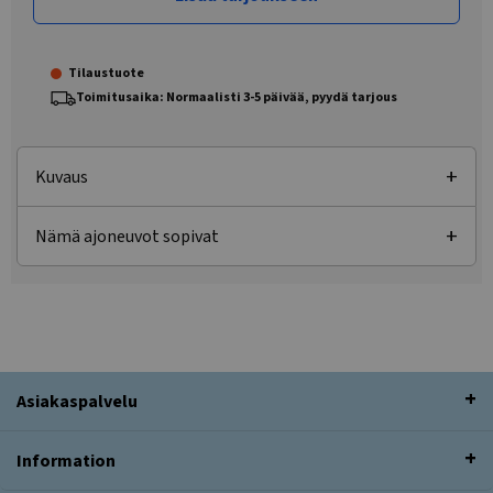
Tilaustuote
Toimitusaika: Normaalisti 3-5 päivää, pyydä tarjous
Kuvaus
Nämä ajoneuvot sopivat
Asiakaspalvelu
Information