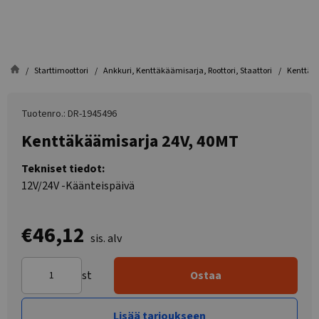
Starttimoottori
Ankkuri, Kenttäkäämisarja, Roottori, Staattori
Kenttäk
Tuotenro.: DR-1945496
Kenttäkäämisarja 24V, 40MT
Tekniset tiedot:
12V/24V -Käänteispäivä
€46,12
sis. alv
st
Ostaa
Lisää tarjoukseen