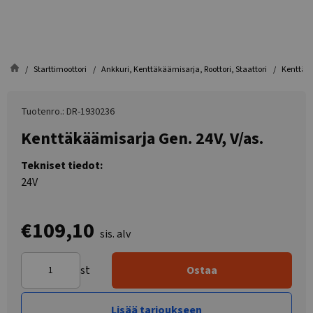
Starttimoottori
Ankkuri, Kenttäkäämisarja, Roottori, Staattori
Kenttäkä
Tuotenro.: DR-1930236
Kenttäkäämisarja Gen. 24V, V/as.
Tekniset tiedot:
24V
€109,10
sis. alv
st
Ostaa
Lisää tarjoukseen