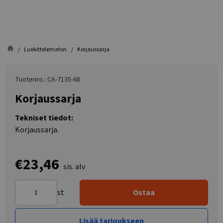
Luokittelematon
Korjaussarja
Tuotenro.: CA-7135-68
Korjaussarja
Tekniset tiedot:
Korjaussarja.
€23,46
sis. alv
st
Ostaa
Lisää tarjoukseen