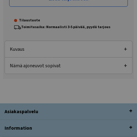
Tilaustuote
Toimitusaika: Normaalisti 3-5 päivää, pyydä tarjous
Kuvaus
Nämä ajoneuvot sopivat
Asiakaspalvelu
Information