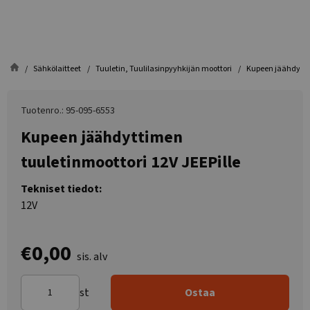
Sähkölaitteet
Tuuletin, Tuulilasinpyyhkijän moottori
Kupeen jäähdyttim
Tuotenro.: 95-095-6553
Kupeen jäähdyttimen
tuuletinmoottori 12V JEEPille
Tekniset tiedot:
12V
€0,00
sis. alv
st
Ostaa