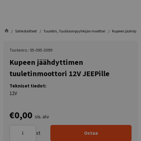
Sähkölaitteet
Tuuletin, Tuulilasinpyyhkijän moottori
Kupeen jäähdyttim
Tuotenro.: 95-095-3099
Kupeen jäähdyttimen
tuuletinmoottori 12V JEEPille
Tekniset tiedot:
12V
€0,00
sis. alv
st
Ostaa